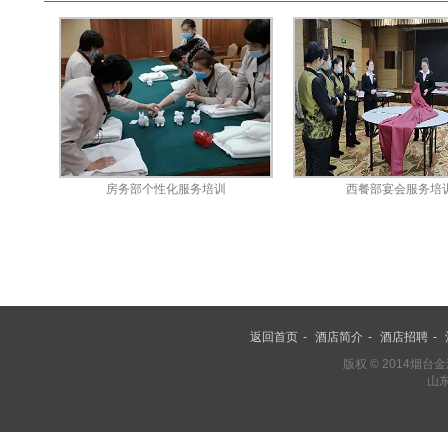
邮件
房务部个性化服务培训
西餐部宴会服务培
返回首页
-
酒店简介
-
酒店招聘
-
版权 © 2014烟
山东