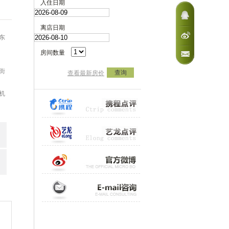
入住日期
离店日期
东
房间数量
街
查询
查看最新房价
机