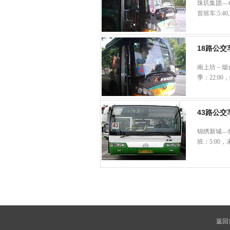
珠玑集团—奇
首班车:5:40
18路公交
南上坊－烟台
季：22:00
43路公交
锦绣新城—烟
班：5:00，
返回